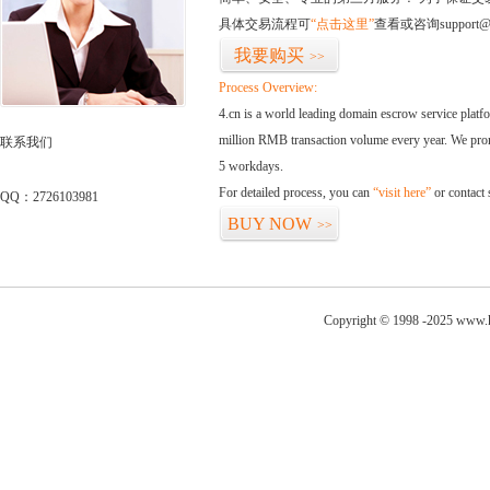
具体交易流程可
“点击这里”
查看或咨询support@
我要购买
>>
Process Overview:
4.cn is a world leading domain escrow service plat
million RMB transaction volume every year. We promi
联系我们
5 workdays.
For detailed process, you can
“visit here”
or contact
QQ：2726103981
BUY NOW
>>
Copyright © 1998 -2025 www.kj