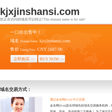
kjxjinshansi.com
您正在访问的域名可以转让!This domain name is for sale!
一口价出售中！
域名
kjxjinshansi.com
Domain Name:
售价
CNY 1687.00
Listing Price:
立即购买
BUY NOW
>>
>>
域名交易方式：
通过金名网(4.cn) 中介交易
金名网(4.cn)是全球领先的域名交易服务机
简单、安全、专业的第三方服务！ 为了保证交